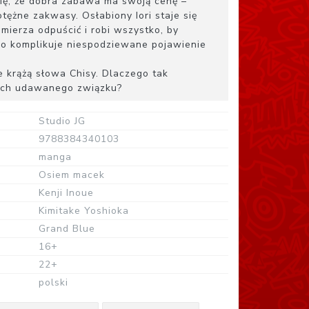
ię, że dobra zabawa ma swoją cenę –
ężne zakwasy. Osłabiony Iori staje się
mierza odpuścić i robi wszystko, by
o komplikuje niespodziewane pojawienie
 krążą słowa Chisy. Dlaczego tak
 ich udawanego związku?
Studio JG
9788384340103
manga
Osiem macek
Kenji Inoue
Kimitake Yoshioka
Grand Blue
16+
22+
polski