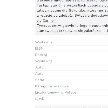
wakeboardingu, ale szybko przekonują s
następnego dnia wszystkich dopadają pot
łatwym celem dla Sakurako, która nie za
wreszcie go zdobyć… Sytuację dodatkow
się Cariny!
Tymczasem w głowie Ioriego nieustannie
stanowczo sprzeciwiła się zakończeniu
Wydawca
ISBN
Rodzaj
Wydawca
Autor
Autor
Seria
Kategoria wiekowa
Liczba tomów w Polsce
Język