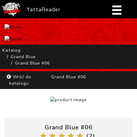
YattaReader
Home
Pobierz
Katalog
Grand Blue
FAQ
Grand Blue #06
Mangi
Wróć do
Grand Blue #06
katalogu
Zaloguj się
Grand Blue #06
(
2
)