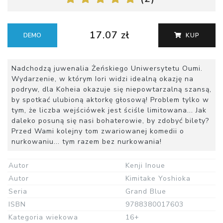
17.07 zł
DEMO
KUP
Nadchodzą juwenalia Żeńskiego Uniwersytetu Oumi.
Wydarzenie, w którym Iori widzi idealną okazję na
podryw, dla Koheia okazuje się niepowtarzalną szansą,
by spotkać ulubioną aktorkę głosową! Problem tylko w
tym, że liczba wejściówek jest ściśle limitowana... Jak
daleko posuną się nasi bohaterowie, by zdobyć bilety?
Przed Wami kolejny tom zwariowanej komedii o
nurkowaniu... tym razem bez nurkowania!
Autor
Kenji Inoue
Autor
Kimitake Yoshioka
Seria
Grand Blue
ISBN
9788380017603
Kategoria wiekowa
16+