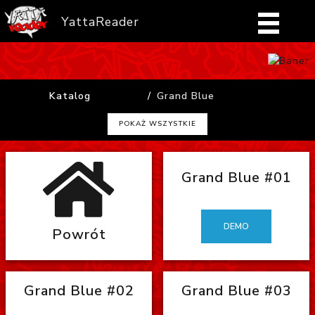
YattaReader
Home
Katalog
Grand Blue
Pobierz
POKAŻ WSZYSTKIE
FAQ
Grand Blue #01
Mangi
Zaloguj się
DEMO
Powrót
Grand Blue #02
Grand Blue #03