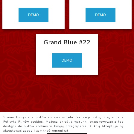
DEMO
DEMO
Grand Blue #22
DEMO
Strona korzysta z plików cookies w celu realizacji usług i zgodnie z
Polityką Plików cookies. Możesz określić warunki przechowywania lub
dostępu do plików cookies w Twojej przeglądarce. Kliknij
Akceptuje
by
akceptować zgody i zamknąć komunikat