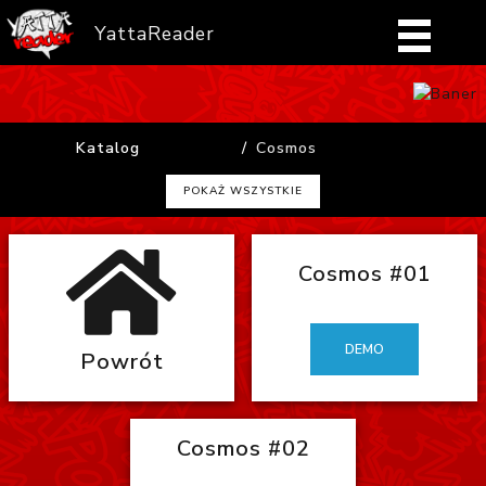
YattaReader
Home
Katalog
Cosmos
Pobierz
POKAŻ WSZYSTKIE
FAQ
Cosmos #01
Mangi
Zaloguj się
DEMO
Powrót
Cosmos #02