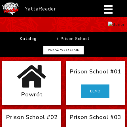
YattaReader
Home
Katalog
Prison School
Pobierz
POKAŻ WSZYSTKIE
FAQ
Prison School #01
Mangi
Zaloguj się
DEMO
Powrót
Prison School #02
Prison School #03