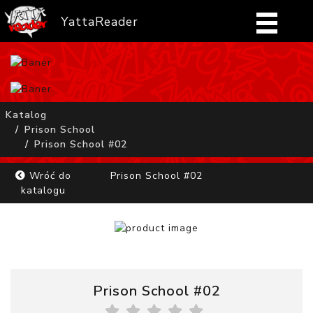
YattaReader
Home
Pobierz
Katalog
Prison School
FAQ
Prison School #02
Mangi
Wróć do
Prison School #02
katalogu
Zaloguj się
Prison School #02