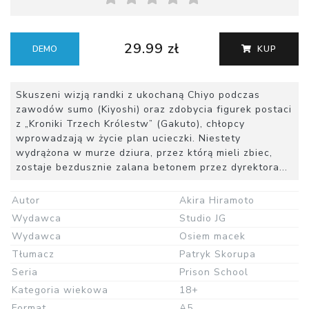
29.99 zł
DEMO
KUP
Skuszeni wizją randki z ukochaną Chiyo podczas
zawodów sumo (Kiyoshi) oraz zdobycia figurek postaci
z „Kroniki Trzech Królestw” (Gakuto), chłopcy
wprowadzają w życie plan ucieczki. Niestety
wydrążona w murze dziura, przez którą mieli zbiec,
zostaje bezdusznie zalana betonem przez dyrektora...
Autor
Akira Hiramoto
Wydawca
Studio JG
Wydawca
Osiem macek
Tłumacz
Patryk Skorupa
Seria
Prison School
Kategoria wiekowa
18+
Format
A5