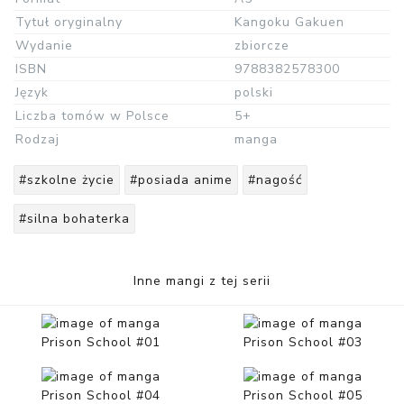
Tytuł oryginalny
Kangoku Gakuen
Wydanie
zbiorcze
ISBN
9788382578300
Język
polski
Liczba tomów w Polsce
5+
Rodzaj
manga
#szkolne życie
#posiada anime
#nagość
#silna bohaterka
Inne mangi z tej serii
Prison School #01
Prison School #03
Prison School #04
Prison School #05