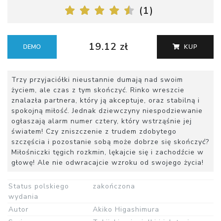
(
1
)
19.12 zł
DEMO
KUP
Trzy przyjaciółki nieustannie dumają nad swoim
życiem, ale czas z tym skończyć. Rinko wreszcie
znalazła partnera, który ją akceptuje, oraz stabilną i
spokojną miłość. Jednak dziewczyny niespodziewanie
ogłaszają alarm numer cztery, który wstrząśnie jej
światem! Czy zniszczenie z trudem zdobytego
szczęścia i pozostanie sobą może dobrze się skończyć?
Miłośniczki tęgich rozkmin, lękajcie się i zachodźcie w
głowę! Ale nie odwracajcie wzroku od swojego życia!
Status polskiego
zakończona
wydania
Autor
Akiko Higashimura