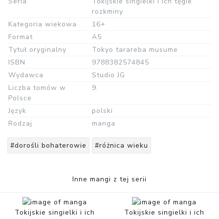
Seria
Tokijskie singielki i ich tęgie
rozkminy
Kategoria wiekowa
16+
Format
A5
Tytuł oryginalny
Tokyo tarareba musume
ISBN
9788382574845
Wydawca
Studio JG
Liczba tomów w
9.
Polsce
Język
polski
Rodzaj
manga
#dorośli bohaterowie
#różnica wieku
Inne mangi z tej serii
Tokijskie singielki i ich
Tokijskie singielki i ich