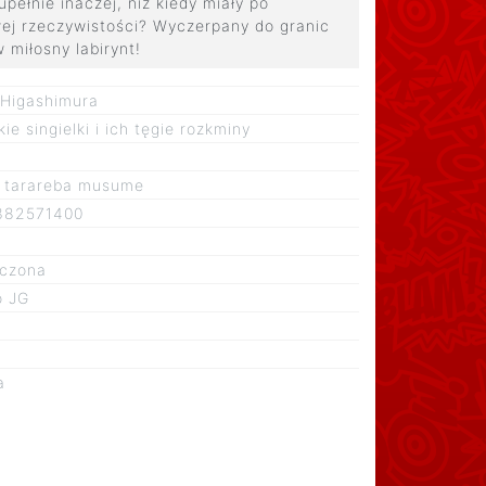
pełnie inaczej, niż kiedy miały po
wej rzeczywistości? Wyczerpany do granic
 miłosny labirynt!
 Higashimura
kie singielki i ich tęgie rozkminy
 tarareba musume
382571400
czona
o JG
a