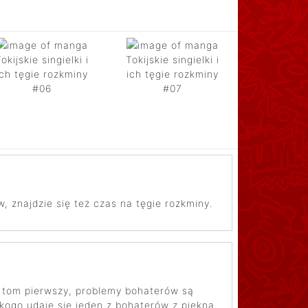
okijskie singielki i
Tokijskie singielki i
ich tęgie rozkminy
ich tęgie rozkminy
#06
#07
 znajdzie się też czas na tęgie rozkminy.
ak tom pierwszy, problemy bohaterów są
 kogo udaje się jeden z bohaterów z piękną