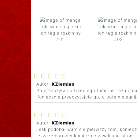
Tokijskie singielki i
Tokijskie singielki
ich tęgie rozkminy
ich tęgie rozkmin
#01
#02
Autor:
KZiemian
Po przeczytaniu trzeciego tomu od razu chc
Koniecznie przeczytajcie go, a potem sięgni
Autor:
KZiemian
Jeśli podobał wam się pierwszy tom, koniecz
jeszcze bardziej komicznie zawikłane, a oni