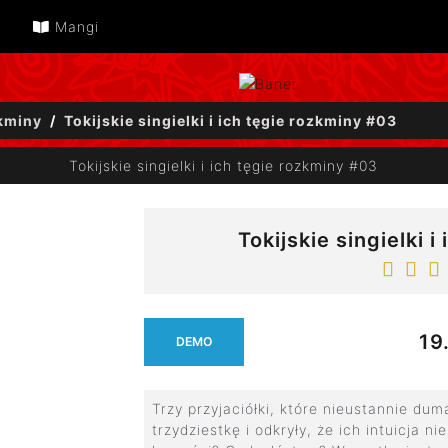
Mangi
zkminy
Tokijskie singielki i ich tęgie rozkminy #03
Tokijskie singielki i ich tęgie rozkminy #03
Tokijskie singielki 
19.
DEMO
Trzy przyjaciółki, które nieustannie du
trzydziestkę i odkryły, że ich intuicja ni