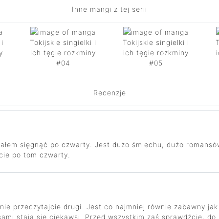
Inne mangi z tej serii
 i
Tokijskie singielki i
Tokijskie singielki i
T
y
ich tęgie rozkminy
ich tęgie rozkminy
#04
#05
Recenzje
iałem sięgnąć po czwarty. Jest dużo śmiechu, dużo romansów,
jcie po tom czwarty.
nie przeczytajcie drugi. Jest co najmniej równie zabawny j
 sami stają się ciekawsi. Przed wszystkim zaś sprawdźcie, do