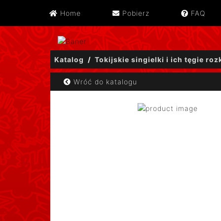
Home
Pobierz
FAQ
Katalog
Tokijskie singielki i ich tęgie ro
Wróć do katalogu