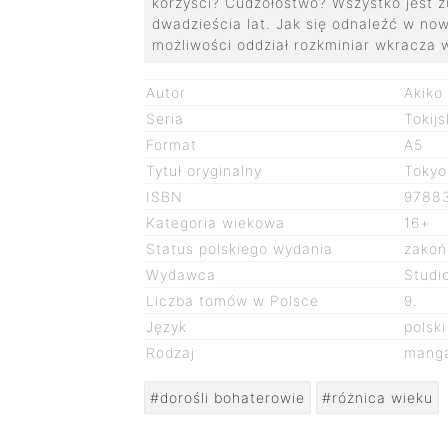
korzyści? Cudzołóstwo? Wszystko jest zu
dwadzieścia lat. Jak się odnaleźć w no
możliwości oddział rozkminiar wkracza w
Autor
Akiko
Seria
Tokijs
Format
A5
Tytuł oryginalny
Tokyo
ISBN
9788
Kategoria wiekowa
16+
Status polskiego wydania
zakoń
Wydawca
Studi
Liczba tomów w Polsce
9.
Język
polski
Rodzaj
mang
#dorośli bohaterowie
#różnica wieku