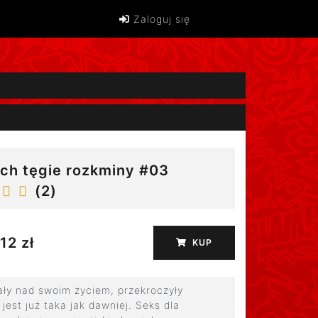
Zaloguj się
i ich tęgie rozkminy #03
(
2
)
12 zł
KUP
mały nad swoim życiem, przekroczyły
e jest już taka jak dawniej. Seks dla