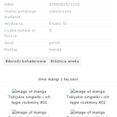
ISBN
9788382572230
Status polskiego
zakończona
wydania
Wydawca
Studio JG
Liczba tomów w
9.
Polsce
Język
polski
Rodzaj
manga
#dorośli bohaterowie
#różnica wieku
Inne mangi z tej serii
Tokijskie singielki i ich
Tokijskie singielki i ich
tęgie rozkminy #01
tęgie rozkminy #02