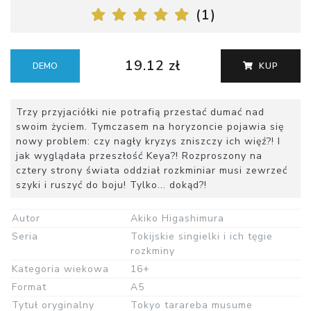
(
1
)
19.12 zł
DEMO
KUP
Trzy przyjaciółki nie potrafią przestać dumać nad
swoim życiem. Tymczasem na horyzoncie pojawia się
nowy problem: czy nagły kryzys zniszczy ich więź?! I
jak wyglądała przeszłość Keya?! Rozproszony na
cztery strony świata oddział rozkminiar musi zewrzeć
szyki i ruszyć do boju! Tylko... dokąd?!
Autor
Akiko Higashimura
Seria
Tokijskie singielki i ich tęgie
rozkminy
Kategoria wiekowa
16+
Format
A5
Tytuł oryginalny
Tokyo tarareba musume