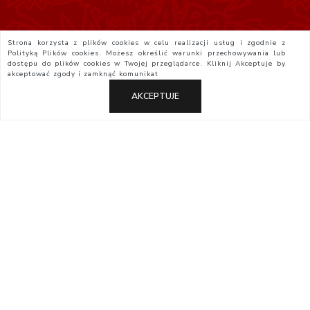
Strona korzysta z plików cookies w celu realizacji usług i zgodnie z
Polityką Plików cookies. Możesz określić warunki przechowywania lub
dostępu do plików cookies w Twojej przeglądarce. Kliknij
Akceptuje
by
akceptować zgody i zamknąć komunikat
AKCEPTUJE
Polityka Prywatności
Regulamin
Yatta.pl
Otaku.pl
StudioJG.pl
Studio JG 2026-08-06