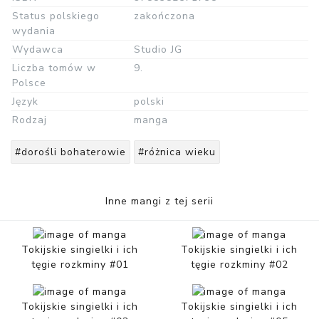
Status polskiego
zakończona
wydania
Wydawca
Studio JG
Liczba tomów w
9.
Polsce
Język
polski
Rodzaj
manga
#dorośli bohaterowie
#różnica wieku
Inne mangi z tej serii
Tokijskie singielki i ich
Tokijskie singielki i ich
tęgie rozkminy #01
tęgie rozkminy #02
Tokijskie singielki i ich
Tokijskie singielki i ich