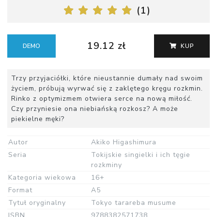
(
1
)
19.12 zł
DEMO
KUP
Trzy przyjaciółki, które nieustannie dumały nad swoim
życiem, próbują wyrwać się z zaklętego kręgu rozkmin.
Rinko z optymizmem otwiera serce na nową miłość.
Czy przyniesie ona niebiańską rozkosz? A może
piekielne męki?
Autor
Akiko Higashimura
Seria
Tokijskie singielki i ich tęgie
rozkminy
Kategoria wiekowa
16+
Format
A5
Tytuł oryginalny
Tokyo tarareba musume
ISBN
9788382571738