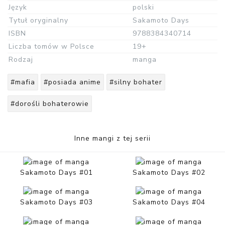
Język
polski
Tytuł oryginalny
Sakamoto Days
ISBN
9788384340714
Liczba tomów w Polsce
19+
Rodzaj
manga
#mafia
#posiada anime
#silny bohater
#dorośli bohaterowie
Inne mangi z tej serii
Sakamoto Days #01
Sakamoto Days #02
Sakamoto Days #03
Sakamoto Days #04