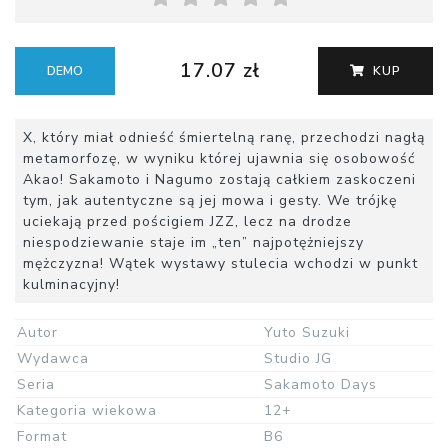
17.07 zł
DEMO
KUP
X, który miał odnieść śmiertelną ranę, przechodzi nagłą
metamorfozę, w wyniku której ujawnia się osobowość
Akao! Sakamoto i Nagumo zostają całkiem zaskoczeni
tym, jak autentyczne są jej mowa i gesty. We trójkę
uciekają przed pościgiem JZZ, lecz na drodze
niespodziewanie staje im „ten” najpotężniejszy
mężczyzna! Wątek wystawy stulecia wchodzi w punkt
kulminacyjny!
Autor
Yuto Suzuki
Wydawca
Studio JG
Seria
Sakamoto Days
Kategoria wiekowa
12+
Format
B6