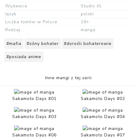
Wydawca
Studio JG
Język
polski
Liczba tomów w Polsce
19+
Rodzaj
manga
#mafia
#silny bohater
#dorośli bohaterowie
#posiada anime
Inne mangi z tej serii
Sakamoto Days #01
Sakamoto Days #02
Sakamoto Days #03
Sakamoto Days #04
Sakamoto Days #06
Sakamoto Days #07