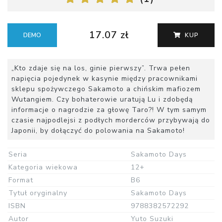
17.07 zł
DEMO
KUP
„Kto zdaje się na los, ginie pierwszy”. Trwa pełen
napięcia pojedynek w kasynie między pracownikami
sklepu spożywczego Sakamoto a chińskim mafiozem
Wutangiem. Czy bohaterowie uratują Lu i zdobędą
informacje o nagrodzie za głowę Taro?! W tym samym
czasie najpodlejsi z podłych morderców przybywają do
Japonii, by dołączyć do polowania na Sakamoto!
Seria
Sakamoto Days
Kategoria wiekowa
12+
Format
B6
Tytuł oryginalny
Sakamoto Days
ISBN
9788382572292
Autor
Yuto Suzuki