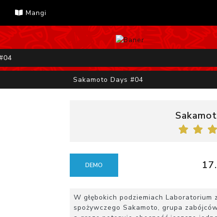
Mangi
#04
Sakamoto Days #04
Sakamot
17.
DEMO
W głębokich podziemiach Laboratorium zb
spożywczego Sakamoto, grupa zabójców 