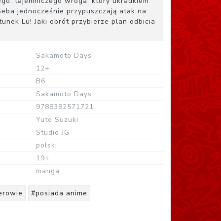
ego, tajemniczego wroga, który ukradkiem
i Seba jednocześnie przypuszczają atak na
tunek Lu! Jaki obrót przybierze plan odbicia
Sakamoto Days
12+
B6
Sakamoto Days
9788382571721
Yuto Suzuki
Studio JG
polski
19+
manga
erowie
#posiada anime