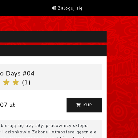
Zaloguj się
o Days #04
(
1
)
07 zł
KUP
ierają się trzy siły: pracownicy sklepu
i członkowie Zakonu! Atmosfera gęstnieje,