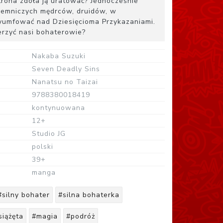
rona zdoła ją uratować? Jednocześnie
ajemniczych mędrców, druidów, w
tryumfować nad Dziesięcioma Przykazaniami.
erzyć nasi bohaterowie?
Nakaba Suzuki
Seven Deadly Sins
Nanatsu no Taizai
9788380018419
kontynuowana
12+
Studio JG
polski
39+
manga
#silny bohater
#silna bohaterka
siążęta
#magia
#podróż