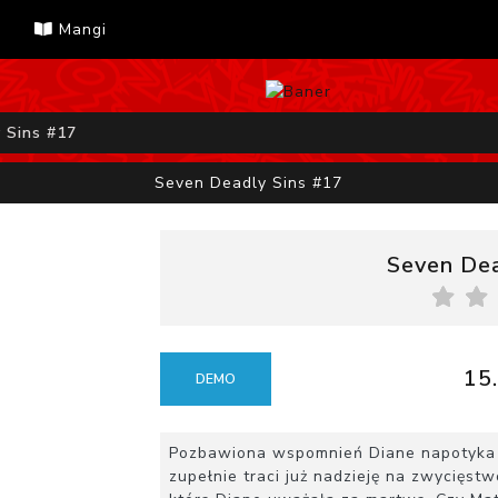
Mangi
 Sins #17
Seven Deadly Sins #17
Seven Dea
15.
DEMO
Pozbawiona wspomnień Diane napotyka n
zupełnie traci już nadzieję na zwycięst