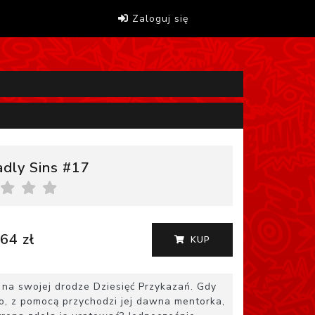
Zaloguj się
dly Sins #17
64 zł
KUP
a swojej drodze Dziesięć Przykazań. Gdy
wo, z pomocą przychodzi jej dawna mentorka,