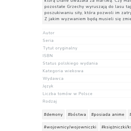
którą Diane uważała za martwą. Czy Mat
pozostałe Grzechy wyruszają do lasu t
poszukiwaniu siły, która pozwoli im za
Z jakim wyzwaniem będą musieli się zmi
Autor
Seria
Tytuł oryginalny
ISBN
Status polskiego wydania
Kategoria wiekowa
Wydawca
Język
Liczba tomów w Polsce
Rodzaj
#demony
#bóstwa
#posiada anime
#wojownicy/wojowniczki
#księżniczki/k