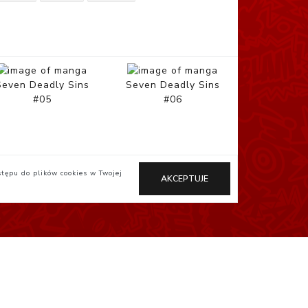
Seven Deadly Sins
Seven Deadly Sins
#05
#06
stępu do plików cookies w Twojej
AKCEPTUJE
Otaku.pl
StudioJG.pl