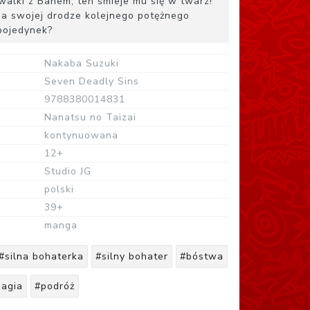
walki z Banem, ten śmieje mu się w twarz!
na swojej drodze kolejnego potężnego
 pojedynek?
Nakaba Suzuki
Seven Deadly Sins
9788380014831
Nanatsu no Taizai
kontynuowana
12+
Studio JG
polski
39+
manga
#silna bohaterka
#silny bohater
#bóstwa
agia
#podróż