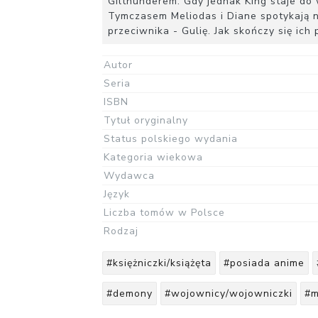
Gilthunderem. Gdy jednak King staje do 
Tymczasem Meliodas i Diane spotykają 
przeciwnika - Gulię. Jak skończy się ich
Autor
Seria
ISBN
Tytuł oryginalny
Status polskiego wydania
Kategoria wiekowa
Wydawca
Język
Liczba tomów w Polsce
Rodzaj
#księżniczki/książęta
#posiada anime
#demony
#wojownicy/wojowniczki
#m