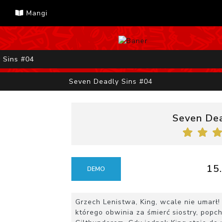
Mangi
 Sins #04
Seven Deadly Sins #04
Seven Dea
15.
DEMO
Grzech Lenistwa, King, wcale nie umarł
którego obwinia za śmierć siostry, pop