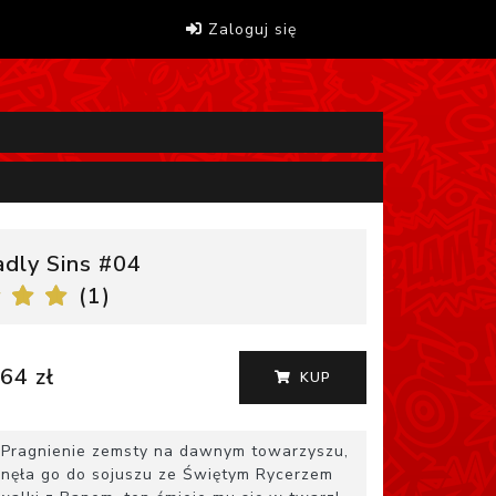
Zaloguj się
dly Sins #04
(
1
)
64 zł
KUP
! Pragnienie zemsty na dawnym towarzyszu,
chnęła go do sojuszu ze Świętym Rycerzem