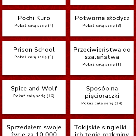
Pochi Kuro
Potworna słodycz
Pokaż całą serię (4)
Pokaż całą serię (8)
Prison School
Przeciwieństwa do
szaleństwa
Pokaż całą serię (5)
Pokaż całą serię (1)
Spice and Wolf
Sposób na
pięcioraczki
Pokaż całą serię (16)
Pokaż całą serię (14)
Sprzedałem swoje
Tokijskie singielki i
życie za 10 000
ich tęgie rozkminy