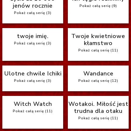
jenów rocznie
Pokaż całą serię (9)
Pokaż całą serię (3)
twoje imię.
Twoje kwietniowe
kłamstwo
Pokaż całą serię (3)
Pokaż całą serię (11)
Ulotne chwile Ichiki
Wandance
Pokaż całą serię (3)
Pokaż całą serię (12)
Witch Watch
Wotakoi. Miłość jest
trudna dla otaku
Pokaż całą serię (11)
Pokaż całą serię (11)