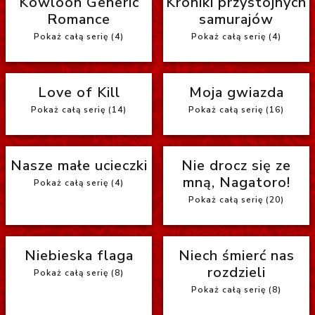
Kowloon Generic
Kroniki przystojnych
Romance
samurajów
Pokaż całą serię (4)
Pokaż całą serię (4)
Love of Kill
Moja gwiazda
Pokaż całą serię (14)
Pokaż całą serię (16)
Nasze małe ucieczki
Nie drocz się ze
mną, Nagatoro!
Pokaż całą serię (4)
Pokaż całą serię (20)
Niebieska flaga
Niech śmierć nas
rozdzieli
Pokaż całą serię (8)
Pokaż całą serię (8)