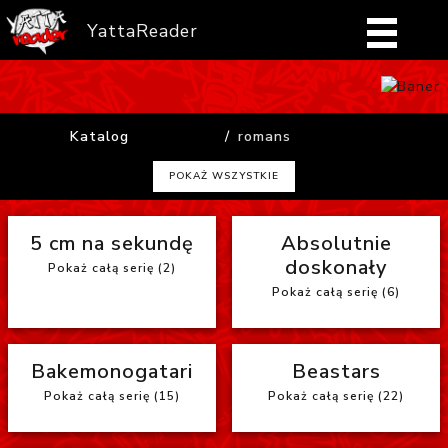
YattaReader
Home
Katalog
romans
Pobierz
POKAŻ WSZYSTKIE
FAQ
5 cm na sekundę
Absolutnie
Mangi
doskonały
Pokaż całą serię (2)
Pokaż całą serię (6)
Zaloguj się
Bakemonogatari
Beastars
Pokaż całą serię (15)
Pokaż całą serię (22)