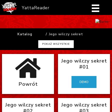
YattaReader
Home
Katalog
Jego wilczy sekret
Pobierz
POKAŻ WSZYSTKIE
FAQ
Jego wilczy sekret
Mangi
#01
Zaloguj się
DEMO
Powrót
Jego wilczy sekret
Jego wilczy sekret
#02
#03