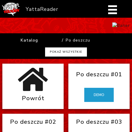
YattaReader
Home
Katalog
Po deszczu
Pobierz
POKAŻ WSZYSTKIE
FAQ
Po deszczu #01
Mangi
Zaloguj się
DEMO
Powrót
Po deszczu #02
Po deszczu #03