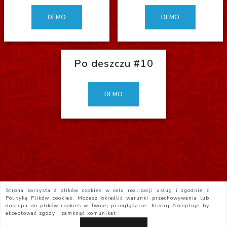
DEMO
DEMO
Po deszczu #10
DEMO
Strona korzysta z plików cookies w celu realizacji usług i zgodnie z
Polityką Plików cookies. Możesz określić warunki przechowywania lub
dostępu do plików cookies w Twojej przeglądarce. Kliknij
Akceptuje
by
akceptować zgody i zamknąć komunikat