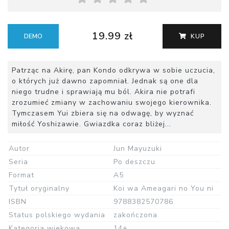
19.99 zł
DEMO
KUP
Patrząc na Akirę, pan Kondo odkrywa w sobie uczucia,
o których już dawno zapomniał. Jednak są one dla
niego trudne i sprawiają mu ból. Akira nie potrafi
zrozumieć zmiany w zachowaniu swojego kierownika.
Tymczasem Yui zbiera się na odwagę, by wyznać
miłość Yoshizawie. Gwiazdka coraz bliżej...
Autor
Jun Mayuzuki
Seria
Po deszczu
Format
A5
Tytuł oryginalny
Koi wa Ameagari no You ni
ISBN
9788382570786
Status polskiego wydania
zakończona
Kategoria wiekowa
14+