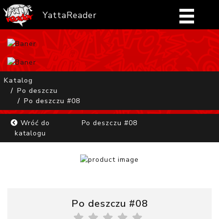
YattaReader
Home
Pobierz
Katalog
Po deszczu
FAQ
Po deszczu #08
Mangi
Wróć do
Po deszczu #08
katalogu
Zaloguj się
Po deszczu #08