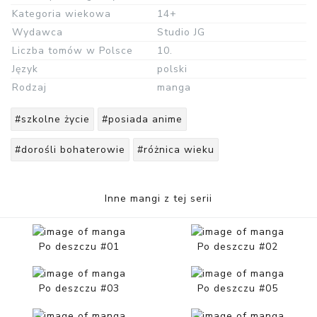
Kategoria wiekowa
14+
Wydawca
Studio JG
Liczba tomów w Polsce
10.
Język
polski
Rodzaj
manga
#szkolne życie
#posiada anime
#dorośli bohaterowie
#różnica wieku
Inne mangi z tej serii
Po deszczu #01
Po deszczu #02
Po deszczu #03
Po deszczu #05