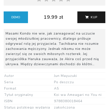
19.99 zł
DEMO
KUP
Masami Kondo nie wie, jak zareagować na uczucie
swojej młodziutkiej pracownicy, dlatego próbuje
odgrywać rolę jej przyjaciela. Tachibana nie rozumie
zachowania mężczyzny. Jednak nikomu nie może
zwierzyć się ze swoich miłosnych rozterek. Jej
przyjaciółka Haruka zauważa, że Akira coś przed nią
ukrywa. Między dziewczynami dochodzi do kłótni…
Autor
Jun Mayuzuki
Seria
Po deszczu
Format
A5
Tytuł oryginalny
Koi wa Ameagari no You ni
ISBN
9788380018464
Status polskiego wydania
zakończona