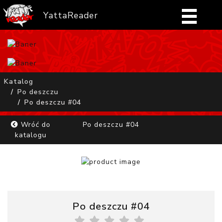
YattaReader
Home
Pobierz
Katalog
Po deszczu
FAQ
Po deszczu #04
Mangi
Wróć do
Po deszczu #04
katalogu
Zaloguj się
Po deszczu #04