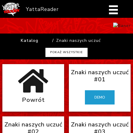
YattaReader
Home
Katalog
Znaki naszych uczuć
Pobierz
POKAŻ WSZYSTKIE
FAQ
Znaki naszych uczuć
Mangi
#01
Zaloguj się
DEMO
Powrót
Znaki naszych uczuć
Znaki naszych uczuć
#02
#03