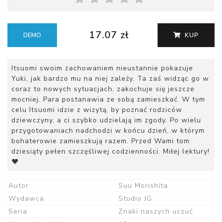
17.07 zł
DEMO
KUP
Itsuomi swoim zachowaniem nieustannie pokazuje
Yuki, jak bardzo mu na niej zależy. Ta zaś widząc go w
coraz to nowych sytuacjach, zakochuje się jeszcze
mocniej. Para postanawia ze sobą zamieszkać. W tym
celu Itsuomi idzie z wizytą, by poznać rodziców
dziewczyny, a ci szybko udzielają im zgody. Po wielu
przygotowaniach nadchodzi w końcu dzień, w którym
bohaterowie zamieszkują razem. Przed Wami tom
dziesiąty pełen szczęśliwej codzienności. Miłej lektury!
♥
Autor
Suu Morishita
Wydawca
Studio JG
Seria
Znaki naszych uczuć