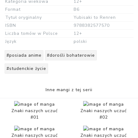
Kategoria wiekowa
12+
Format
B6
Tytuł oryginalny
Yubisaki to Renren
ISBN
9788382577570
Liczba tomów w Polsce
12+
Język
polski
#posiada anime
#dorośli bohaterowie
#studenckie życie
Inne mangi z tej serii
Znaki naszych uczuć
Znaki naszych uczuć
#01
#02
Znaki naszych uczuć
Znaki naszych uczuć