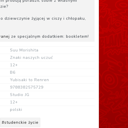
n próbują poradzić sobie z własnymi
zie?
o dziewczynie żyjącej w ciszy i chłopaku,
wanej
ze specjalnym dodatkiem: bookletem!
Suu Morishita
Znaki naszych uczuć
12+
B6
Yubisaki to Renren
9788382575729
Studio JG
12+
polski
#studenckie życie