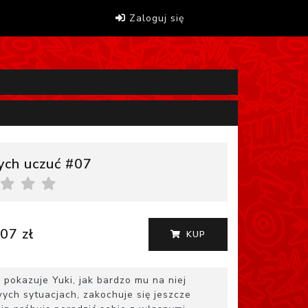
Zaloguj się
ych uczuć #07
07 zł
KUP
pokazuje Yuki, jak bardzo mu na niej
ych sytuacjach, zakochuje się jeszcze