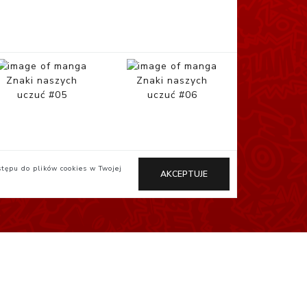
Znaki naszych
Znaki naszych
uczuć #05
uczuć #06
stępu do plików cookies w Twojej
AKCEPTUJE
Otaku.pl
StudioJG.pl