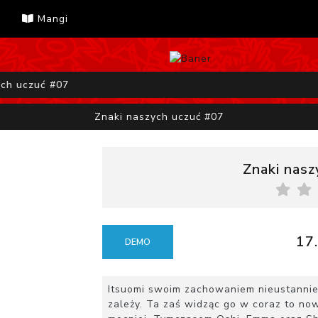
Mangi
ych uczuć #07
Znaki naszych uczuć #07
Znaki nasz
17.
DEMO
Itsuomi swoim zachowaniem nieustannie 
zależy. Ta zaś widząc go w coraz to now