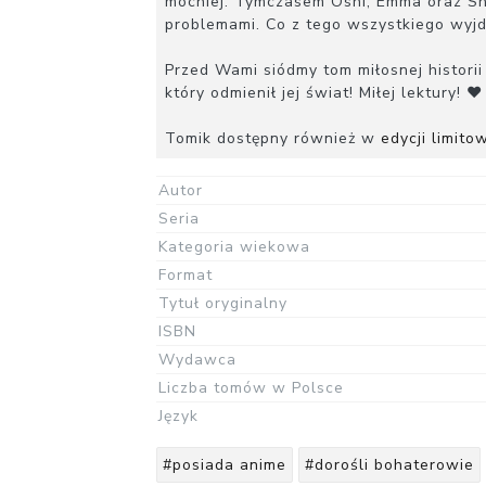
mocniej. Tymczasem Oshi, Emma oraz Shi
problemami. Co z tego wszystkiego wyjd
Przed Wami siódmy tom miłosnej historii 
który odmienił jej świat! Miłej lektury! ♥
Tomik dostępny również w
edycji limito
Autor
Seria
Kategoria wiekowa
Format
Tytuł oryginalny
ISBN
Wydawca
Liczba tomów w Polsce
Język
#posiada anime
#dorośli bohaterowie