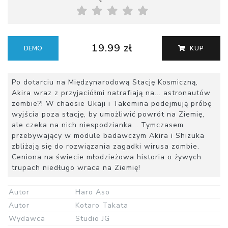
19.99 zł
DEMO
KUP
Po dotarciu na Międzynarodową Stację Kosmiczną,
Akira wraz z przyjaciółmi natrafiają na... astronautów
zombie?! W chaosie Ukaji i Takemina podejmują próbę
wyjścia poza stację, by umożliwić powrót na Ziemię,
ale czeka na nich niespodzianka... Tymczasem
przebywający w module badawczym Akira i Shizuka
zbliżają się do rozwiązania zagadki wirusa zombie.
Ceniona na świecie młodzieżowa historia o żywych
trupach niedługo wraca na Ziemię!
Autor
Haro Aso
Autor
Kotaro Takata
Wydawca
Studio JG