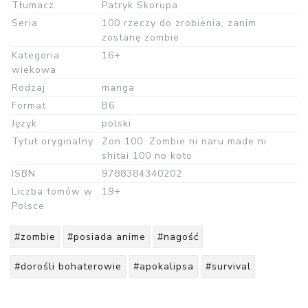
Tłumacz
Patryk Skorupa
Seria
100 rzeczy do zrobienia, zanim
zostanę zombie
Kategoria
16+
wiekowa
Rodzaj
manga
Format
B6
Język
polski
Tytuł oryginalny
Zon 100: Zombie ni naru made ni
shitai 100 no koto
ISBN
9788384340202
Liczba tomów w
19+
Polsce
#zombie
#posiada anime
#nagość
#dorośli bohaterowie
#apokalipsa
#survival