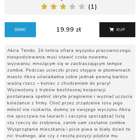
(
1
)
19.99 zł
DEMO
KUP
Akira Tendo, 24-letnia ofiara wyzysku pracowniczego,
niespodziewanie musi stawić czoła nowemu
wyzwaniu: mnożącym się w zastraszającym tempie
zombie. Podczas ucieczki przez stojące w płomieniach
miasto Akira uświadamia sobie jednak pewną bardzo
ważną rzecz – koniec z chodzeniem do pracy!
Wyzwolony z trybów bezlitosnej korporacji
postanawia spełnić skryte pragnienie i wyznać uczucia
koleżance z firmy. Choć przez zrządzenie losu jego
miłość nie rozkwita, dumny ze swojego wyczynu Akira
nie spoczywa na laurach i zaczyna sporządzać listę
stu rzeczy do zrobienia, zanim sam zostanie zombie.
Wysprzątanie mieszkania i picie piwa w biały dzień to
nic trudnego, ale czy z resztą pozycji pójdzie mu