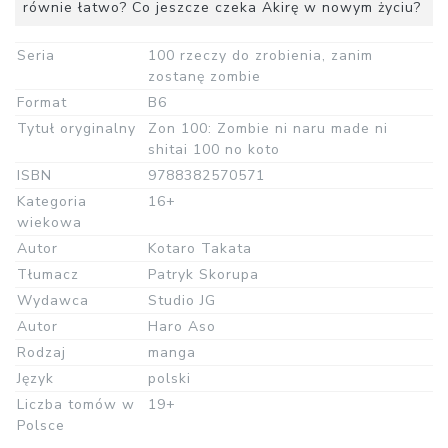
równie łatwo? Co jeszcze czeka Akirę w nowym życiu?
Seria
100 rzeczy do zrobienia, zanim
zostanę zombie
Format
B6
Tytuł oryginalny
Zon 100: Zombie ni naru made ni
shitai 100 no koto
ISBN
9788382570571
Kategoria
16+
wiekowa
Autor
Kotaro Takata
Tłumacz
Patryk Skorupa
Wydawca
Studio JG
Autor
Haro Aso
Rodzaj
manga
Język
polski
Liczba tomów w
19+
Polsce