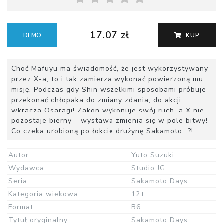
17.07 zł
DEMO
KUP
Choć Mafuyu ma świadomość, że jest wykorzystywany
przez X-a, to i tak zamierza wykonać powierzoną mu
misję. Podczas gdy Shin wszelkimi sposobami próbuje
przekonać chłopaka do zmiany zdania, do akcji
wkracza Osaragi! Zakon wykonuje swój ruch, a X nie
pozostaje bierny – wystawa zmienia się w pole bitwy!
Co czeka urobioną po łokcie drużynę Sakamoto...?!
Autor
Yuto Suzuki
Wydawca
Studio JG
Seria
Sakamoto Days
Kategoria wiekowa
12+
Format
B6
Tytuł oryginalny
Sakamoto Days