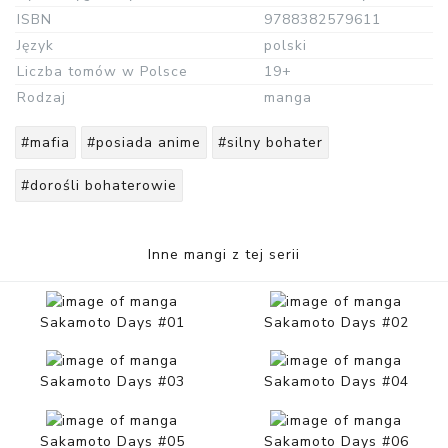
ISBN
9788382579611
Język
polski
Liczba tomów w Polsce
19+
Rodzaj
manga
#mafia
#posiada anime
#silny bohater
#dorośli bohaterowie
Inne mangi z tej serii
Sakamoto Days #01
Sakamoto Days #02
Sakamoto Days #03
Sakamoto Days #04
Sakamoto Days #05
Sakamoto Days #06