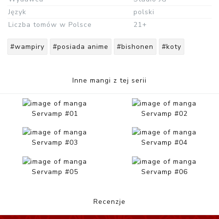
Język
polski
Liczba tomów w Polsce
21+
#wampiry
#posiada anime
#bishonen
#koty
Inne mangi z tej serii
Servamp #01
Servamp #02
Servamp #03
Servamp #04
Servamp #05
Servamp #06
Recenzje