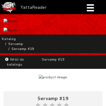
YattaReader
Home
Pobierz
Katalog
Servamp
FAQ
Servamp #19
Mangi
Wróć do
Servamp #19
katalogu
Zaloguj się
Servamp #19