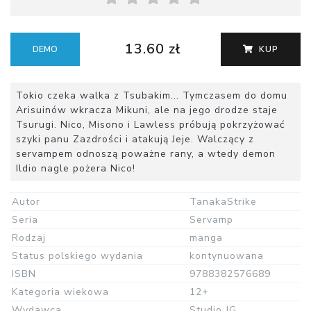
13.60 zł
DEMO
KUP
Tokio czeka walka z Tsubakim... Tymczasem do domu
Arisuinów wkracza Mikuni, ale na jego drodze staje
Tsurugi. Nico, Misono i Lawless próbują pokrzyżować
szyki panu Zazdrości i atakują Jeje. Walczący z
servampem odnoszą poważne rany, a wtedy demon
Ildio nagle pożera Nico!
Autor
TanakaStrike
Seria
Servamp
Rodzaj
manga
Status polskiego wydania
kontynuowana
ISBN
9788382576689
Kategoria wiekowa
12+
Wydawca
Studio JG