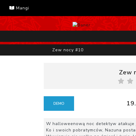
Mangi
Zew nocy #10
Zew 
19.
DEMO
W halloweenową noc detektyw atakuje j
Ko i swoich pobratymców, Nazuna postan