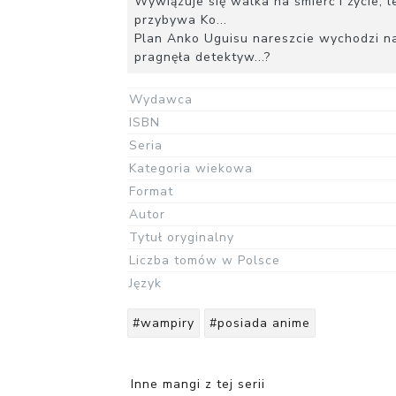
Wywiązuje się walka na śmierć i życie, 
przybywa Ko...
Plan Anko Uguisu nareszcie wychodzi na
pragnęła detektyw...?
Wydawca
ISBN
Seria
Kategoria wiekowa
Format
Autor
Tytuł oryginalny
Liczba tomów w Polsce
Język
#wampiry
#posiada anime
Inne mangi z tej serii