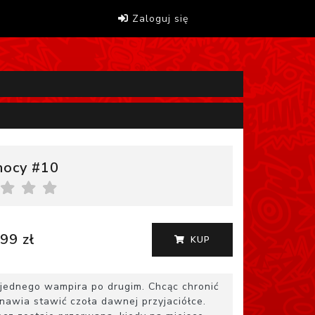
Zaloguj się
nocy #10
99 zł
KUP
ednego wampira po drugim. Chcąc chronić
awia stawić czoła dawnej przyjaciółce.