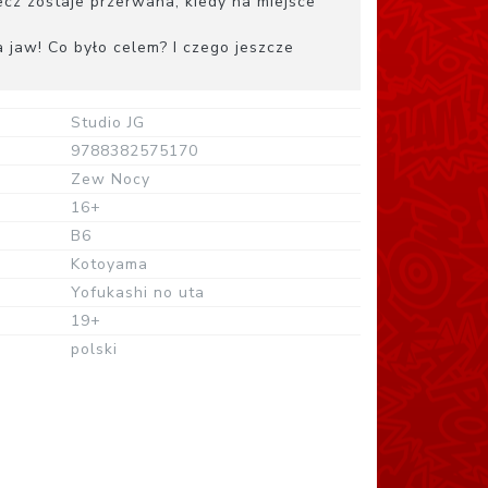
lecz zostaje przerwana, kiedy na miejsce
 jaw! Co było celem? I czego jeszcze
Studio JG
9788382575170
Zew Nocy
16+
B6
Kotoyama
Yofukashi no uta
19+
polski