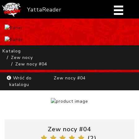
YattaReader
Home
Pobierz
Katalog
Zew nocy
FAQ
Zew nocy #04
Mangi
Wróć do
Zew nocy #04
katalogu
Zaloguj się
Zew nocy #04
(
2
)