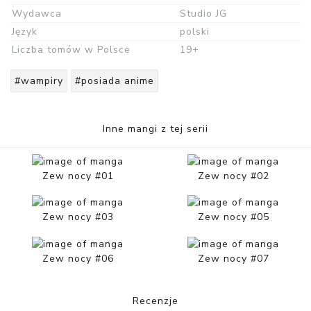
Wydawca
Studio JG
Język
polski
Liczba tomów w Polsce
19+
#wampiry
#posiada anime
Inne mangi z tej serii
Zew nocy #01
Zew nocy #02
Zew nocy #03
Zew nocy #05
Zew nocy #06
Zew nocy #07
Recenzje