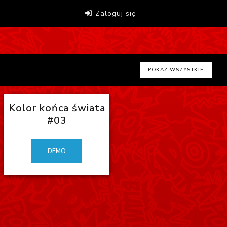
Zaloguj się
POKAŻ WSZYSTKIE
Kolor końca świata
#03
DEMO