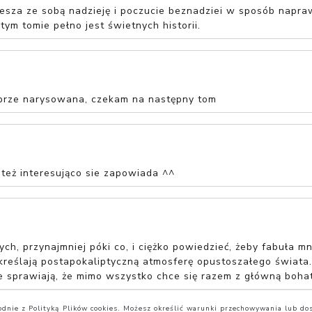
esza ze sobą nadzieję i poczucie beznadziei w sposób napraw
tym tomie pełno jest świetnych historii.
obrze narysowana, czekam na następny tom
 też interesująco sie zapowiada ^^
ych, przynajmniej póki co, i ciężko powiedzieć, żeby fabuła m
dkreślają postapokaliptyczną atmosferę opustoszałego świata
e sprawiają, że mimo wszystko chce się razem z główną bohat
zgodnie z Polityką Plików cookies. Możesz określić warunki przechowywania lub do