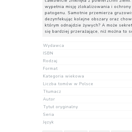
całkowicie zniknęła z powierzchni ziemi
wypełnia misję zlokalizowania i ochrony
patogenu. Samotnie przemierza gruzowis
dezynfekując kolejne obszary oraz chow
którym odnajdzie żywych? A może sekret
się bardziej przerażające, niż można to 
Wydawca
ISBN
Rodzaj
Format
Kategoria wiekowa
Liczba tomów w Polsce
Tłumacz
Autor
Tytuł oryginalny
Seria
Język