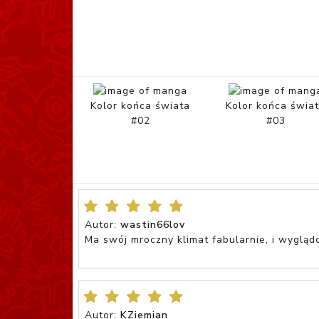
Kolor końca świata
Kolor końca świa
#02
#03
Autor:
wastin66lov
Ma swój mroczny klimat fabularnie, i wyglądo
Autor:
KZiemian