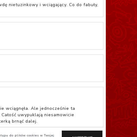
dę nietuzinkowy i wciągający. Co do fabuły,
nie wciągnęła. Ale jednocześnie ta
. Całość uwypuklają niesamowicie
erką brnąć dalej.
stępu do plików cookies w Twojej