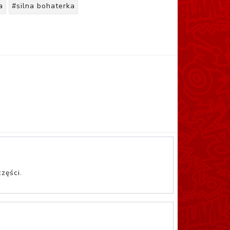
a
#silna bohaterka
zęści.