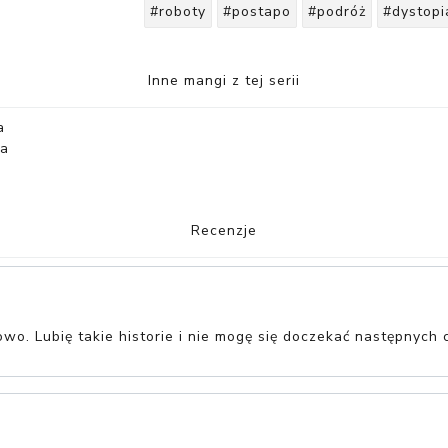
#roboty
#postapo
#podróż
#dystopi
Inne mangi z tej serii
ta
Recenzje
wo. Lubię takie historie i nie mogę się doczekać następnych c