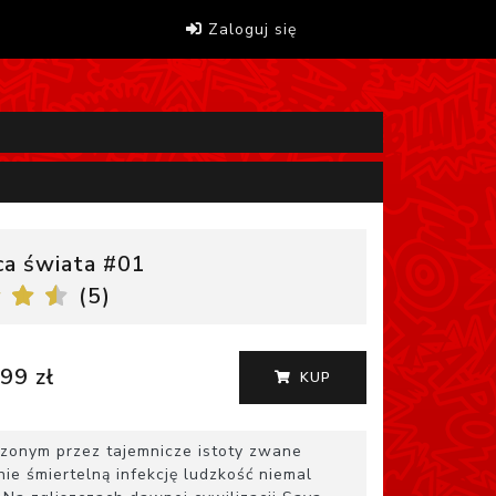
Zaloguj się
ca świata #01
(
5
)
99 zł
KUP
zonym przez tajemnicze istoty zwane
nie śmiertelną infekcję ludzkość niemal