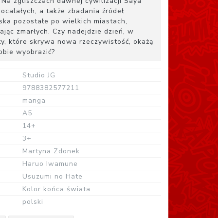
. Na zgliszczach dawnej cywilizacji Saya
 ocalałych, a także zbadania źródeł
ka pozostałe po wielkich miastach,
ając zmarłych. Czy nadejdzie dzień, w
y, które skrywa nowa rzeczywistość, okażą
sobie wyobrazić?
Studio JG
9788382577211
manga
A5
14+
3+
Martyna Zdonek
Haruo Iwamune
Usuzumi no Hate
Kolor końca świata
polski