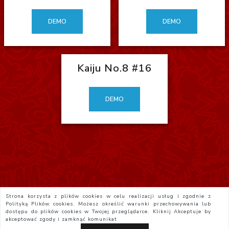
DEMO
DEMO
Kaiju No.8 #16
DEMO
Strona korzysta z plików cookies w celu realizacji usług i zgodnie z
Polityką Plików cookies. Możesz określić warunki przechowywania lub
dostępu do plików cookies w Twojej przeglądarce. Kliknij
Akceptuje
by
akceptować zgody i zamknąć komunikat