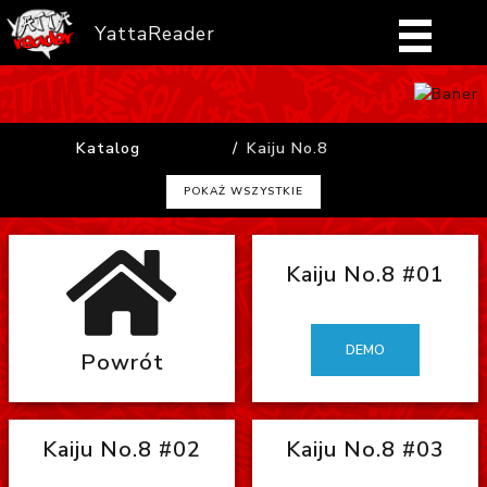
YattaReader
Home
Katalog
Kaiju No.8
Pobierz
POKAŻ WSZYSTKIE
FAQ
Kaiju No.8 #01
Mangi
Zaloguj się
DEMO
Powrót
Kaiju No.8 #02
Kaiju No.8 #03