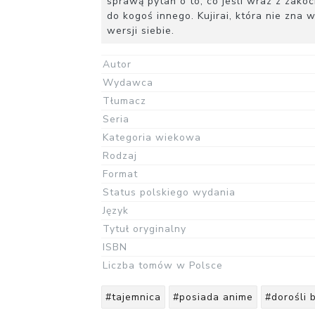
sprawą pytań o to, co jeśli wraz z zako
do kogoś innego. Kujirai, która nie zna 
wersji siebie.
Autor
Wydawca
Tłumacz
Seria
Kategoria wiekowa
Rodzaj
Format
Status polskiego wydania
Język
Tytuł oryginalny
ISBN
Liczba tomów w Polsce
#tajemnica
#posiada anime
#dorośli 