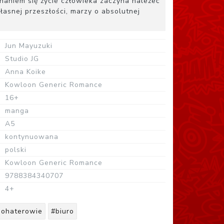
chaniem się życie człowieka zaczyna należeć
własnej przeszłości, marzy o absolutnej
Jun Mayuzuki
Studio JG
Anna Koike
Kowloon Generic Romance
16+
manga
A5
kontynuowana
polski
Kowloon Generic Romance
9788384340707
4+
bohaterowie
#biuro