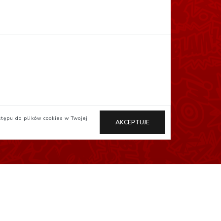
stępu do plików cookies w Twojej
AKCEPTUJE
Otaku.pl
StudioJG.pl