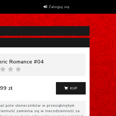
Zaloguj się
ric Romance #04
99 zł
KUP
ptać pole słoneczników w przesiąkniętym
zienność zamienia się w niecodzienność za