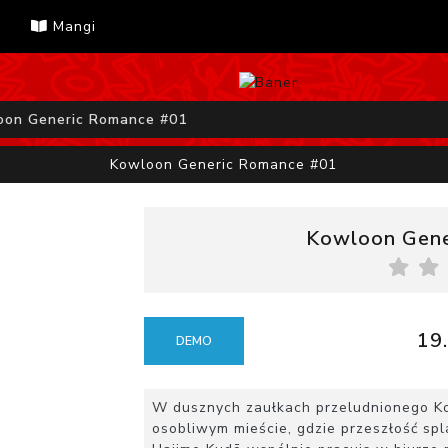
Mangi
oon Generic Romance #01
Kowloon Generic Romance #01
Kowloon Gene
19.
DEMO
W dusznych zaułkach przeludnionego Kow
osobliwym mieście, gdzie przeszłość splat