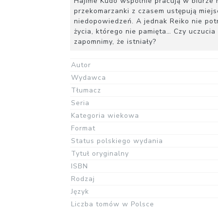
Hajime Kudō wspólnie pracują w biurze 
przekomarzanki z czasem ustępują miejsc
niedopowiedzeń. A jednak Reiko nie potr
życia, którego nie pamięta… Czy uczucia
zapomnimy, że istniały?
Autor
Wydawca
Tłumacz
Seria
Kategoria wiekowa
Format
Status polskiego wydania
Tytuł oryginalny
ISBN
Rodzaj
Język
Liczba tomów w Polsce