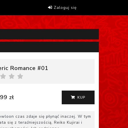
Zaloguj się
ric Romance #01
99 zł
KUP
loon czas zdaje się płynąć inaczej. W tym
a się z teraźniejszością, Reiko Kujirai i