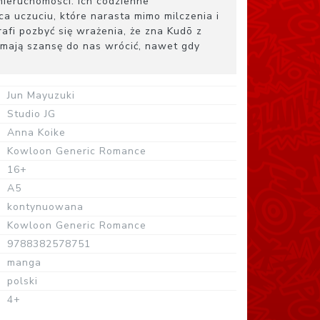
nieruchomości. Ich codzienne
a uczuciu, które narasta mimo milczenia i
afi pozbyć się wrażenia, że zna Kudō z
 mają szansę do nas wrócić, nawet gdy
Jun Mayuzuki
Studio JG
Anna Koike
Kowloon Generic Romance
16+
A5
kontynuowana
Kowloon Generic Romance
9788382578751
manga
polski
4+