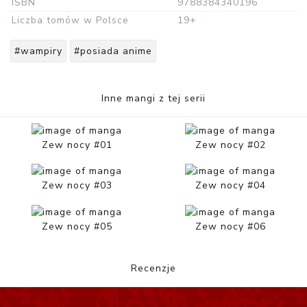
ISBN
9788384340196
Liczba tomów w Polsce
19+
#wampiry
#posiada anime
Inne mangi z tej serii
Zew nocy #01
Zew nocy #02
Zew nocy #03
Zew nocy #04
Zew nocy #05
Zew nocy #06
Recenzje