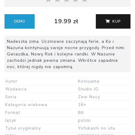
19.99 zł
DEMO
KUP
Nadeszła zima. Uczniowie zaczynają ferie, a Ko i
Nazuna kontynuują swoje nocne przygody. Przed nimi
Gwiazdka, Nowy Rok i kolejne randki. W Nazunie
zachodzi jednak pewna zmiana. Wkrótce zapadnie
noc, której nigdy nie zapomną.
Autor
Kotoyama
Wydawca
Studio JG
Seria
Zew Nocy
Kategoria wiekowa
16+
Format
B6
Język
polski
Tytuł oryginalny
Yofukashi no uta