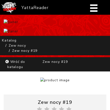
YattaReader
Home
Pobierz
Katalog
Zew nocy
FAQ
Zew nocy #19
Mangi
Wróć do
Zew nocy #19
katalogu
Zaloguj się
Zew nocy #19