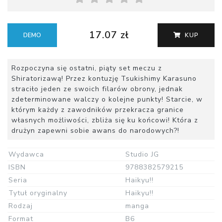
17.07 zł
DEMO
KUP
Rozpoczyna się ostatni, piąty set meczu z
Shiratorizawą! Przez kontuzję Tsukishimy Karasuno
straciło jeden ze swoich filarów obrony, jednak
zdeterminowane walczy o kolejne punkty! Starcie, w
którym każdy z zawodników przekracza granice
własnych możliwości, zbliża się ku końcowi! Która z
drużyn zapewni sobie awans do narodowych?!
Wydawca
Studio JG
ISBN
9788382579215
Seria
Haikyu!!
Tytuł oryginalny
Haikyu!!
Rodzaj
manga
Format
B6