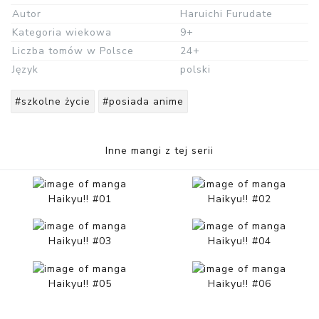
Autor
Haruichi Furudate
Kategoria wiekowa
9+
Liczba tomów w Polsce
24+
Język
polski
#szkolne życie
#posiada anime
Inne mangi z tej serii
Haikyu!! #01
Haikyu!! #02
Haikyu!! #03
Haikyu!! #04
Haikyu!! #05
Haikyu!! #06