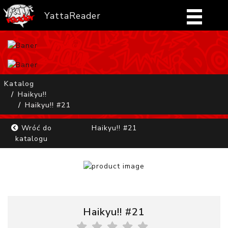
YattaReader
Home
Pobierz
Katalog
Haikyu!!
FAQ
Haikyu!! #21
Mangi
Wróć do
Haikyu!! #21
katalogu
Zaloguj się
Haikyu!! #21