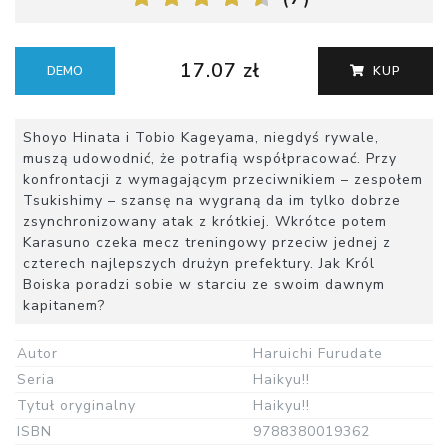
17.07 zł
DEMO
KUP
Shoyo Hinata i Tobio Kageyama, niegdyś rywale,
muszą udowodnić, że potrafią współpracować. Przy
konfrontacji z wymagającym przeciwnikiem – zespołem
Tsukishimy – szansę na wygraną da im tylko dobrze
zsynchronizowany atak z krótkiej. Wkrótce potem
Karasuno czeka mecz treningowy przeciw jednej z
czterech najlepszych drużyn prefektury. Jak Król
Boiska poradzi sobie w starciu ze swoim dawnym
kapitanem?
Autor
Haruichi Furudate
Seria
Haikyu!!
Tytuł oryginalny
Haikyu!!
ISBN
9788380019362