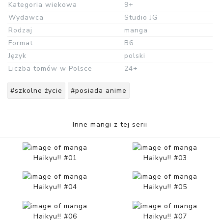
Kategoria wiekowa
9+
Wydawca
Studio JG
Rodzaj
manga
Format
B6
Język
polski
Liczba tomów w Polsce
24+
#szkolne życie
#posiada anime
Inne mangi z tej serii
Haikyu!! #01
Haikyu!! #03
Haikyu!! #04
Haikyu!! #05
Haikyu!! #06
Haikyu!! #07