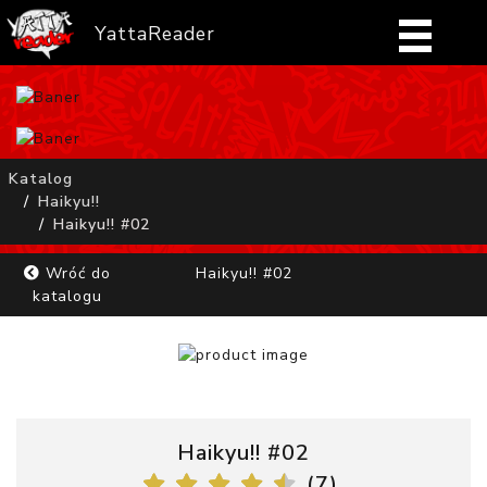
YattaReader
Home
Pobierz
Katalog
Haikyu!!
FAQ
Haikyu!! #02
Mangi
Wróć do
Haikyu!! #02
katalogu
Zaloguj się
Haikyu!! #02
(
7
)