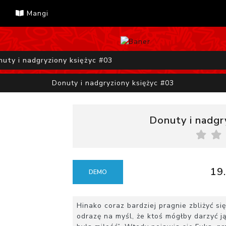
Mangi
nuty i nadgryziony księżyc #03
Donuty i nadgryziony księżyc #03
Donuty i nadgr
19.
DEMO
Hinako coraz bardziej pragnie zbliżyć si
odrazę na myśl, że ktoś mógłby darzyć j