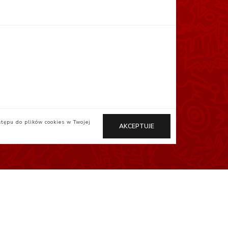
stępu do plików cookies w Twojej
AKCEPTUJE
Otaku.pl
StudioJG.pl