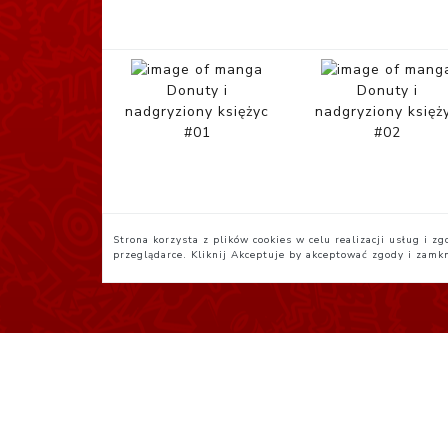
Donuty i
Donuty i
nadgryziony księżyc
nadgryziony księż
#01
#02
Strona korzysta z plików cookies w celu realizacji usług i 
przeglądarce. Kliknij
Akceptuje
by akceptować zgody i zamk
Polityka Prywatności
R