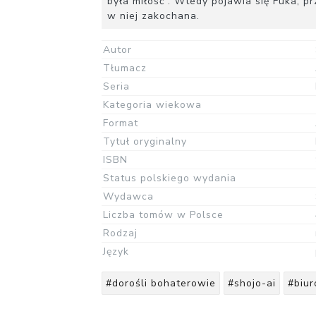
była miłość”. Wtedy pojawia się Fuka, pr
w niej zakochana.
Autor
Tłumacz
Seria
Kategoria wiekowa
Format
Tytuł oryginalny
ISBN
Status polskiego wydania
Wydawca
Liczba tomów w Polsce
Rodzaj
Język
#dorośli bohaterowie
#shojo-ai
#biur