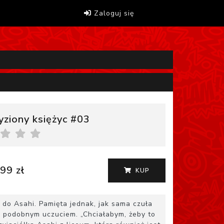
Zaloguj się
yziony księżyc #03
99 zł
KUP
ę do Asahi. Pamięta jednak, jak sama czuła
ą podobnym uczuciem. „Chciałabym, żeby to