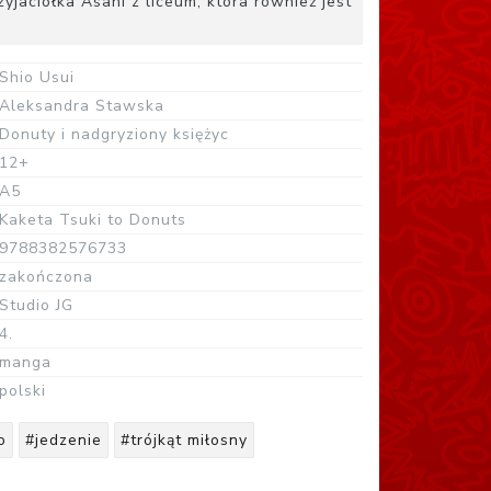
zyjaciółka Asahi z liceum, która również jest
Shio Usui
Aleksandra Stawska
Donuty i nadgryziony księżyc
12+
A5
Kaketa Tsuki to Donuts
9788382576733
zakończona
Studio JG
4.
manga
polski
o
#jedzenie
#trójkąt miłosny