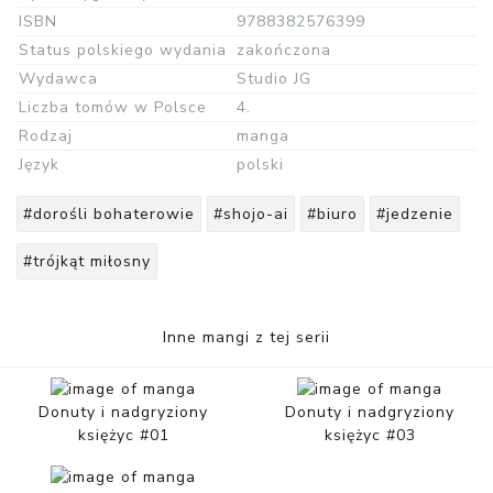
ISBN
9788382576399
Status polskiego wydania
zakończona
Wydawca
Studio JG
Liczba tomów w Polsce
4.
Rodzaj
manga
Język
polski
#dorośli bohaterowie
#shojo-ai
#biuro
#jedzenie
#trójkąt miłosny
Inne mangi z tej serii
Donuty i nadgryziony
Donuty i nadgryziony
księżyc #01
księżyc #03