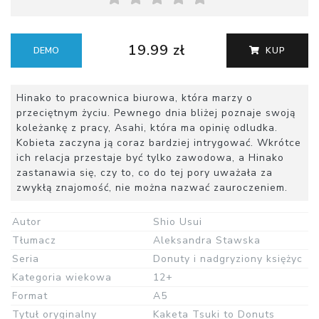
19.99 zł
DEMO
KUP
Hinako to pracownica biurowa, która marzy o
przeciętnym życiu. Pewnego dnia bliżej poznaje swoją
koleżankę z pracy, Asahi, która ma opinię odludka.
Kobieta zaczyna ją coraz bardziej intrygować. Wkrótce
ich relacja przestaje być tylko zawodowa, a Hinako
zastanawia się, czy to, co do tej pory uważała za
zwykłą znajomość, nie można nazwać zauroczeniem.
Autor
Shio Usui
Tłumacz
Aleksandra Stawska
Seria
Donuty i nadgryziony księżyc
Kategoria wiekowa
12+
Format
A5
Tytuł oryginalny
Kaketa Tsuki to Donuts