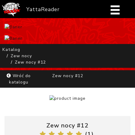
YattaReader
Home
Pobierz
Katalog
Zew nocy
FAQ
Zew nocy #12
Mangi
Wróć do
Zew nocy #12
katalogu
Zaloguj się
Zew nocy #12
(
1
)