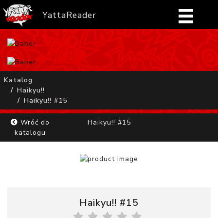
YattaReader
Home
Pobierz
Katalog
Haikyu!!
FAQ
Haikyu!! #15
Mangi
Wróć do
Haikyu!! #15
katalogu
Zaloguj się
Haikyu!! #15