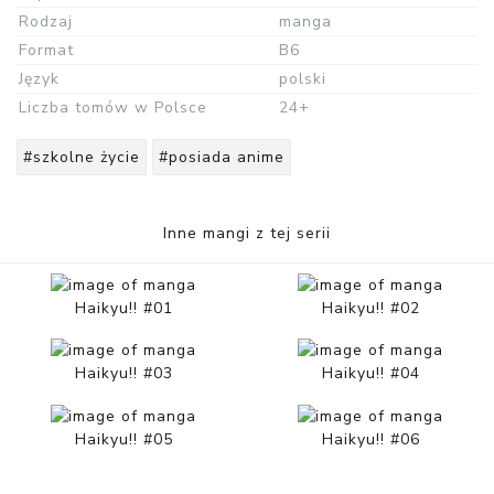
Rodzaj
manga
Format
B6
Język
polski
Liczba tomów w Polsce
24+
#szkolne życie
#posiada anime
Inne mangi z tej serii
Haikyu!! #01
Haikyu!! #02
Haikyu!! #03
Haikyu!! #04
Haikyu!! #05
Haikyu!! #06