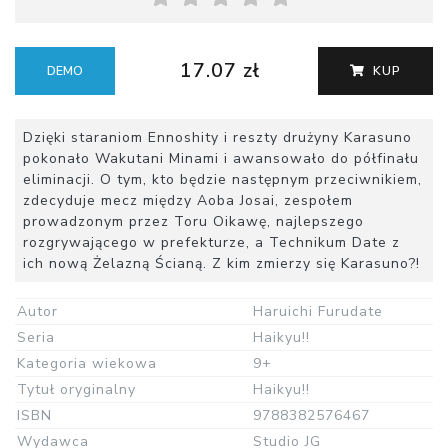
17.07 zł
DEMO
KUP
Dzięki staraniom Ennoshity i reszty drużyny Karasuno
pokonało Wakutani Minami i awansowało do półfinału
eliminacji. O tym, kto będzie następnym przeciwnikiem,
zdecyduje mecz między Aoba Josai, zespołem
prowadzonym przez Toru Oikawę, najlepszego
rozgrywającego w prefekturze, a Technikum Date z
ich nową Żelazną Ścianą. Z kim zmierzy się Karasuno?!
Autor
Haruichi Furudate
Seria
Haikyu!!
Kategoria wiekowa
9+
Tytuł oryginalny
Haikyu!!
ISBN
9788382576467
Wydawca
Studio JG