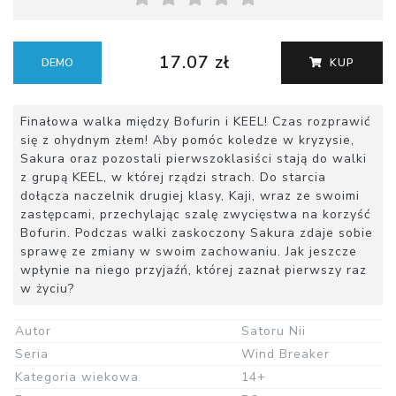
17.07 zł
DEMO
KUP
Finałowa walka między Bofurin i KEEL! Czas rozprawić
się z ohydnym złem! Aby pomóc koledze w kryzysie,
Sakura oraz pozostali pierwszoklasiści stają do walki
z grupą KEEL, w której rządzi strach. Do starcia
dołącza naczelnik drugiej klasy, Kaji, wraz ze swoimi
zastępcami, przechylając szalę zwycięstwa na korzyść
Bofurin. Podczas walki zaskoczony Sakura zdaje sobie
sprawę ze zmiany w swoim zachowaniu. Jak jeszcze
wpłynie na niego przyjaźń, której zaznał pierwszy raz
w życiu?
Autor
Satoru Nii
Seria
Wind Breaker
Kategoria wiekowa
14+