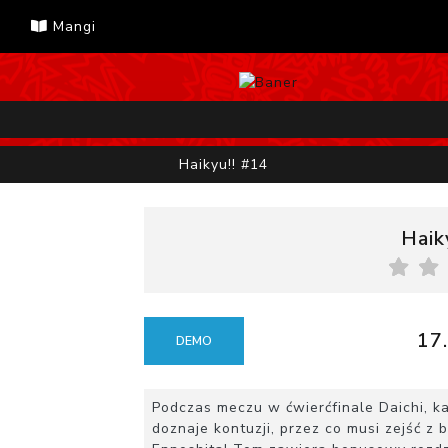
Mangi
Haikyu!! #14
Haik
17.
DEMO
Podczas meczu w ćwierćfinale Daichi, k
doznaje kontuzji, przez co musi zejść z