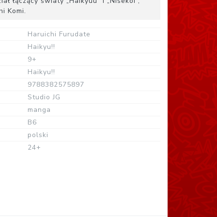
ł łączący światy „Haikyuu” i „Nisekoi”,
hi Komi.
Haruichi Furudate
Haikyu!!
9+
Haikyu!!
9788382575897
Studio JG
manga
B6
polski
24+