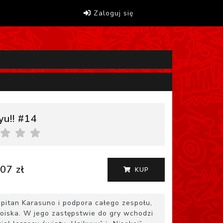
Zaloguj się
yu!! #14
07 zł
KUP
apitan Karasuno i podpora całego zespołu,
 boiska. W jego zastępstwie do gry wchodzi