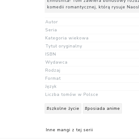
Ennoshita! Tom zawiera bonusowy rozdzia
komedii romantycznej, którą rysuje Naos
Autor
Seria
Kategoria wiekowa
Tytuł oryginalny
ISBN
Wydawca
Rodzaj
Format
Język
Liczba tomów w Polsce
#szkolne życie
#posiada anime
Inne mangi z tej serii