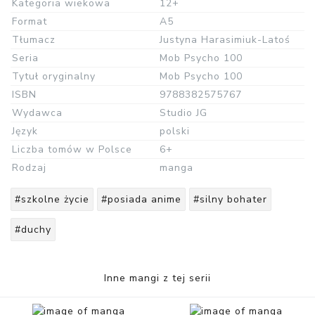
Kategoria wiekowa
12+
Format
A5
Tłumacz
Justyna Harasimiuk-Latoś
Seria
Mob Psycho 100
Tytuł oryginalny
Mob Psycho 100
ISBN
9788382575767
Wydawca
Studio JG
Język
polski
Liczba tomów w Polsce
6+
Rodzaj
manga
#szkolne życie
#posiada anime
#silny bohater
#duchy
Inne mangi z tej serii