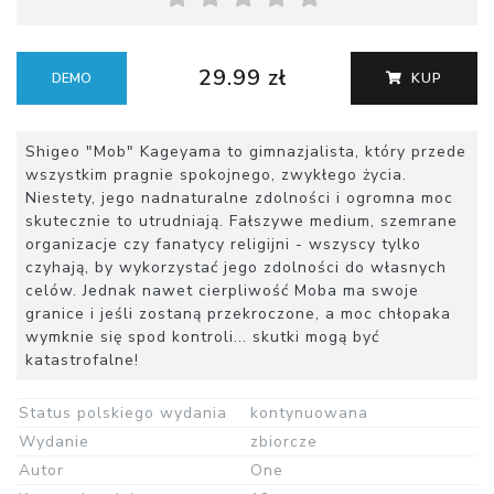
29.99 zł
DEMO
KUP
Shigeo "Mob" Kageyama to gimnazjalista, który przede
wszystkim pragnie spokojnego, zwykłego życia.
Niestety, jego nadnaturalne zdolności i ogromna moc
skutecznie to utrudniają. Fałszywe medium, szemrane
organizacje czy fanatycy religijni - wszyscy tylko
czyhają, by wykorzystać jego zdolności do własnych
celów. Jednak nawet cierpliwość Moba ma swoje
granice i jeśli zostaną przekroczone, a moc chłopaka
wymknie się spod kontroli... skutki mogą być
katastrofalne!
Status polskiego wydania
kontynuowana
Wydanie
zbiorcze
Autor
One