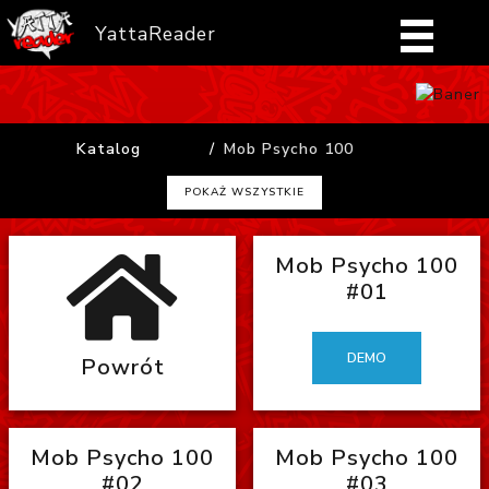
YattaReader
Home
Katalog
Mob Psycho 100
Pobierz
POKAŻ WSZYSTKIE
FAQ
Mob Psycho 100
Mangi
#01
Zaloguj się
DEMO
Powrót
Mob Psycho 100
Mob Psycho 100
#02
#03