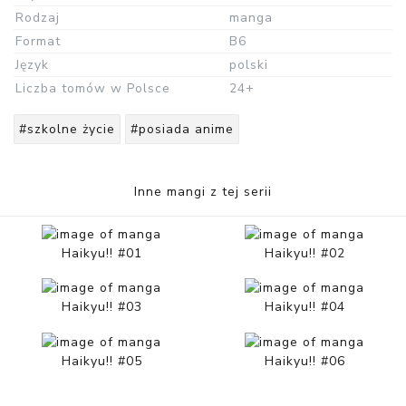
Rodzaj
manga
Format
B6
Język
polski
Liczba tomów w Polsce
24+
#szkolne życie
#posiada anime
Inne mangi z tej serii
Haikyu!! #01
Haikyu!! #02
Haikyu!! #03
Haikyu!! #04
Haikyu!! #05
Haikyu!! #06