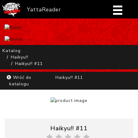
YattaReader
Home
Pobierz
Katalog
Haikyu!!
FAQ
Haikyu!! #11
Mangi
Wróć do
Haikyu!! #11
katalogu
Zaloguj się
Haikyu!! #11