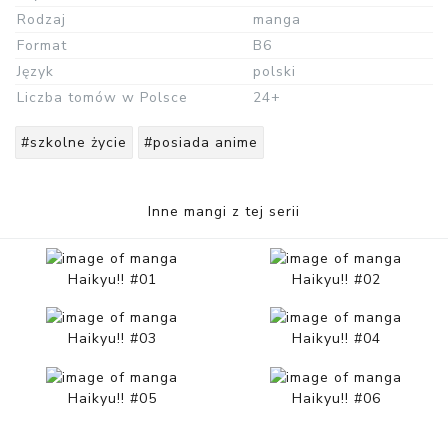
Rodzaj
manga
Format
B6
Język
polski
Liczba tomów w Polsce
24+
#szkolne życie
#posiada anime
Inne mangi z tej serii
Haikyu!! #01
Haikyu!! #02
Haikyu!! #03
Haikyu!! #04
Haikyu!! #05
Haikyu!! #06