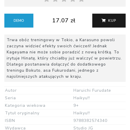
17.07 zł
DEMO
KUP
Trwa obóz treningowy w Tokio, a Karasuno powoli
zaczyna widzieć efekty swoich ćwiczeń! Jednak
Kageyama nie może sobie poradzić z nową krótką. To
irytuje Hinatę, który chciałby już walczyć w powietrzu.
Dlatego postanawia dołączyć do dodatkowego
treningu Bokuto, asa Fukurodani, jednego z
najsilniejszych atakujących w kraju.
Autor
Haruichi Furudate
Seria
Haikyu!!
Kategoria wiekowa
9+
Tytuł oryginalny
Haikyu!!
ISBN
9788382574340
Wydawca
Studio JG