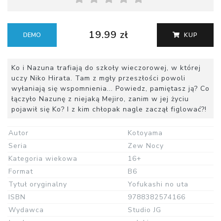
19.99 zł
DEMO
KUP
Ko i Nazuna trafiają do szkoły wieczorowej, w której
uczy Niko Hirata. Tam z mgły przeszłości powoli
wyłaniają się wspomnienia... Powiedz, pamiętasz ją? Co
łączyło Nazunę z niejaką Mejiro, zanim w jej życiu
pojawił się Ko? I z kim chłopak nagle zaczął figlować?!
Autor
Kotoyama
Seria
Zew Nocy
Kategoria wiekowa
16+
Format
B6
Tytuł oryginalny
Yofukashi no uta
ISBN
9788382574166
Wydawca
Studio JG