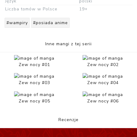
Język
polski
Liczba tomów w Polsce
19+
#wampiry
#posiada anime
Inne mangi z tej serii
Zew nocy #01
Zew nocy #02
Zew nocy #03
Zew nocy #04
Zew nocy #05
Zew nocy #06
Recenzje