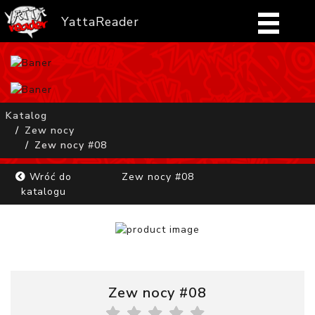
YattaReader
Home
Pobierz
Katalog
Zew nocy
FAQ
Zew nocy #08
Mangi
Wróć do
Zew nocy #08
katalogu
Zaloguj się
Zew nocy #08