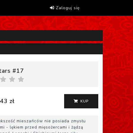
Zaloguj się
tars #17
43 zł
KUP
większość mieszańców nie posiada zmysłu
i - lękiem przed mięsożercami i żądzą