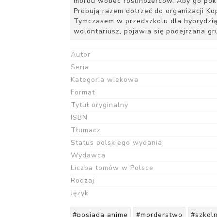
mordu wobec roślinożerców. Aby go pokon
Próbują razem dotrzeć do organizacji Ko
Tymczasem w przedszkolu dla hybrydzią
wolontariusz, pojawia się podejrzana gru
Autor
Seria
Kategoria wiekowa
Format
Tytuł oryginalny
ISBN
Tłumacz
Status polskiego wydania
Wydawca
Liczba tomów w Polsce
Rodzaj
Język
#posiada anime
#morderstwo
#szkoln