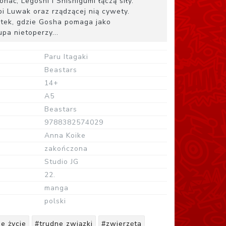
ać, Legoshi i Shishigumi łączą siły.
pi Luwak oraz rządzącej nią cywety.
tek, gdzie Gosha pomaga jako
pa nietoperzy...
Paru Itagaki
Beastars
14+
A5
Beastars
9788382574029
Anna Koike
zakończona
Studio JG
22.
manga
polski
e życie
#trudne związki
#zwierzęta