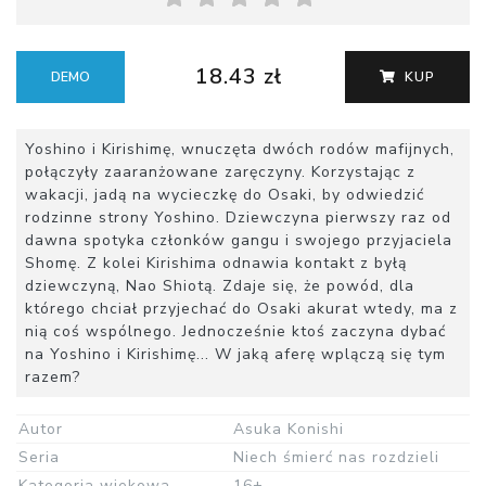
18.43 zł
DEMO
KUP
Yoshino i Kirishimę, wnuczęta dwóch rodów mafijnych,
połączyły zaaranżowane zaręczyny. Korzystając z
wakacji, jadą na wycieczkę do Osaki, by odwiedzić
rodzinne strony Yoshino. Dziewczyna pierwszy raz od
dawna spotyka członków gangu i swojego przyjaciela
Shomę. Z kolei Kirishima odnawia kontakt z byłą
dziewczyną, Nao Shiotą. Zdaje się, że powód, dla
którego chciał przyjechać do Osaki akurat wtedy, ma z
nią coś wspólnego. Jednocześnie ktoś zaczyna dybać
na Yoshino i Kirishimę... W jaką aferę wplączą się tym
razem?
Autor
Asuka Konishi
Seria
Niech śmierć nas rozdzieli
Kategoria wiekowa
16+