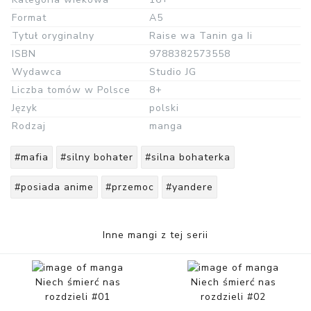
Format
A5
Tytuł oryginalny
Raise wa Tanin ga Ii
ISBN
9788382573558
Wydawca
Studio JG
Liczba tomów w Polsce
8+
Język
polski
Rodzaj
manga
#mafia
#silny bohater
#silna bohaterka
#posiada anime
#przemoc
#yandere
Inne mangi z tej serii
Niech śmierć nas
Niech śmierć nas
rozdzieli #01
rozdzieli #02